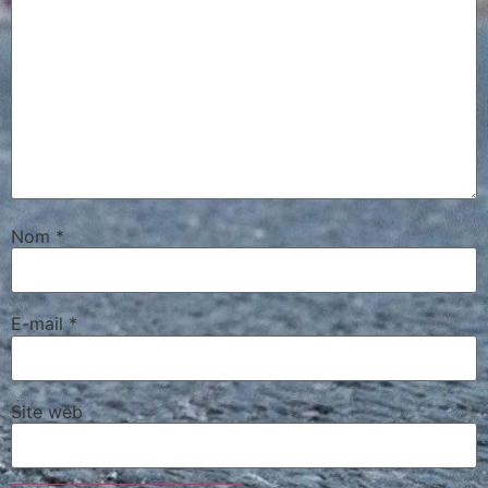
Nom
*
E-mail
*
Site web