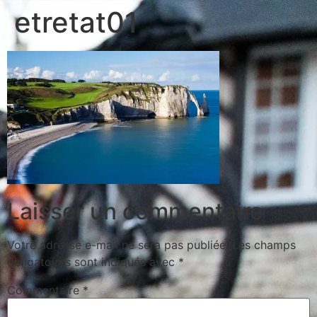
etretat01
Laisser un commentaire
Votre adresse e-mail ne sera pas publiée.
Les champs
obligatoires sont indiqués avec
*
Commentaire
*