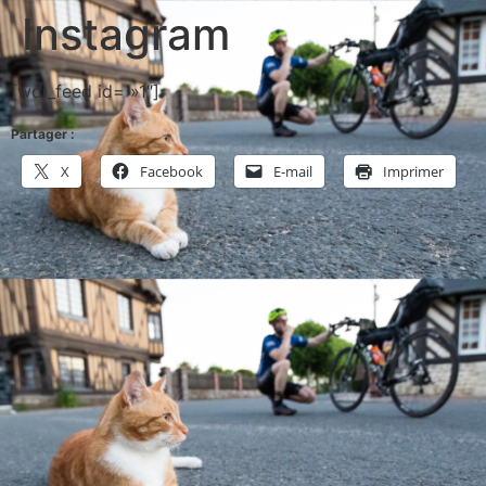
Instagram
[wdi_feed id= »1″]
Partager :
X
Facebook
E-mail
Imprimer