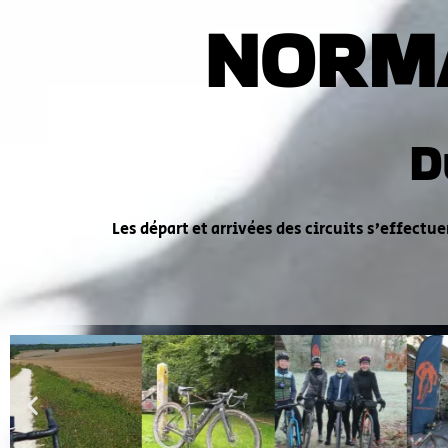
NORM
D
Les départ et arrivées des circuits s’effec