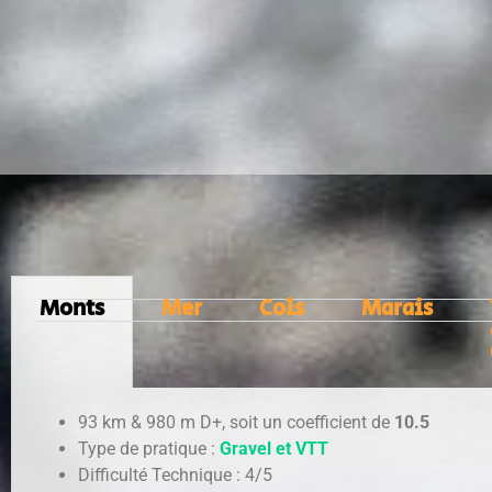
Monts
Mer
Cols
Marais
93 km & 980 m D+, soit un coefficient de
10.5
Type de pratique :
Gravel et VTT
Difficulté Technique : 4/5