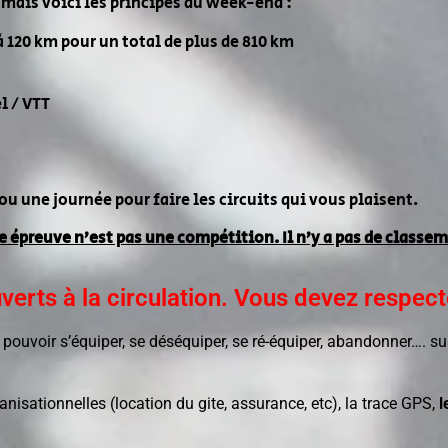
 mais voici les principes du week-end :
à 120 km pour un total de plus de 810 km
l / VTT
ou une journée pour faire les circuits qui vous plaisent.
e épreuve n’est pas une compétition. Il n’y a pas de classem
erts à la circulation. Vous devez respecter
pouvoir s’équiper, se déséquiper, se ré-équiper, abandonner…. su
anisationnelles (location du gite, assurance, etc), la trace GPS,
l