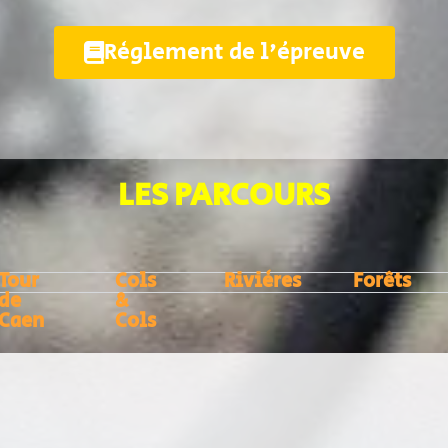
Règlement de l'épreuve
LES PARCOURS
Tour
Cols
Rivières
Forêts
de
&
Caen
Cols