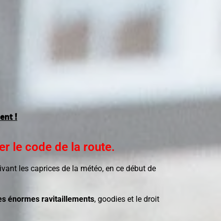
ent !
 le code de la route.​
ivant les caprices de la météo, en ce début de
es énormes ravitaillements
, goodies et le droit