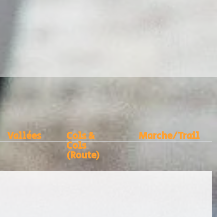
Vallées
Cols &
Marche/Trail
Cols
(Route)